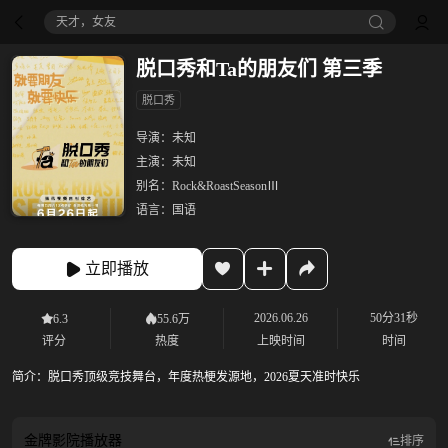
天才，女友
脱口秀和Ta的朋友们 第三季
脱口秀
导演：
未知
主演：
未知
别名：
Rock&RoastSeasonⅢ
语言：
国语
立即播放
2026.06.26
50分31秒
6.3
55.6万
评分
热度
上映时间
时间
简介：
脱口秀顶级竞技舞台，年度热梗发源地，2026夏天准时快乐
金牌影院
播放器
排序