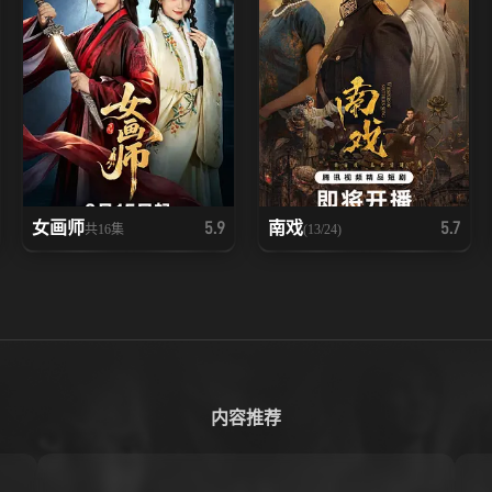
女画师
南戏
5.9
5.7
共16集
(13/24)
内容推荐