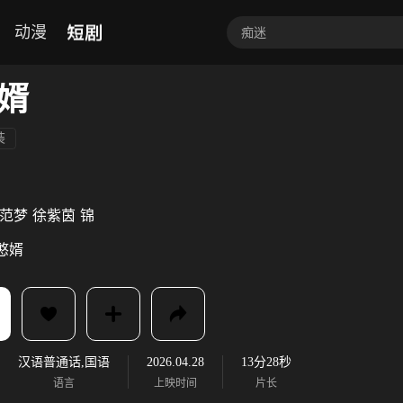
短剧
动漫
婿
装
范梦
徐紫茵
锦
憨婿
汉语普通话,国语
2026.04.28
13分28秒
语言
上映时间
片长