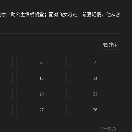
英才，助公主纵横朝堂；面对商女刁难、前妻轻慢，他从容
排序
6
7
13
14
20
21
27
28
换一换