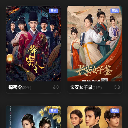
蓝光
蓝光
锦密令
长安女子录
6.0
5.8
(20全)
(24全)
蓝光
蓝光