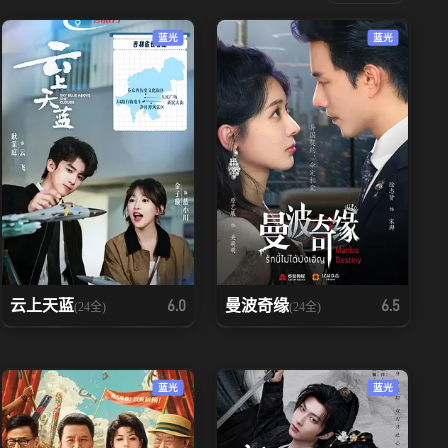
蓝光
蓝光
云上天蓝
曼波奇缘
6.0
6.5
(24全)
(24全)
蓝光
蓝光