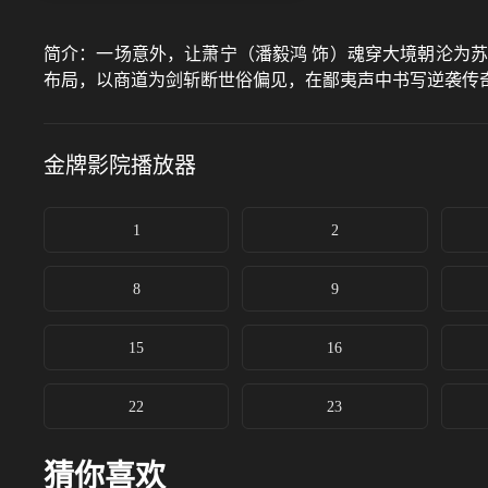
简介：
一场意外，让萧宁（潘毅鸿 饰）魂穿大境朝沦为
布局，以商道为剑斩断世俗偏见，在鄙夷声中书写逆袭传
金牌影院
播放器
1
2
8
9
15
16
22
23
猜你喜欢