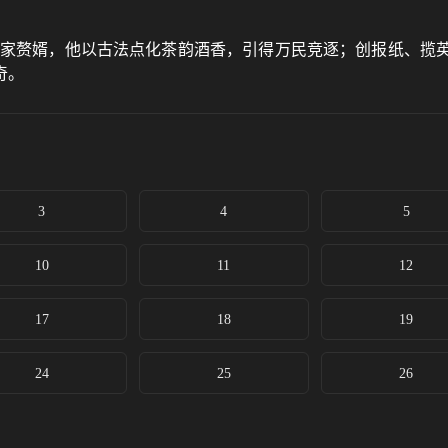
苏家赘婿，他以古法点化茶韵酒香，引得万民竞逐；创报纸、揽
奇。
3
4
5
10
11
12
17
18
19
24
25
26