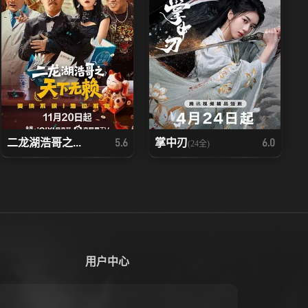
二龙湖浩哥之...
掌中刃
5.6
6.0
(24全)
用户中心