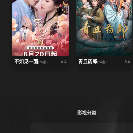
不如见一面
青丘药郎
6.4
6.4
(24全)
(24全)
影视分类