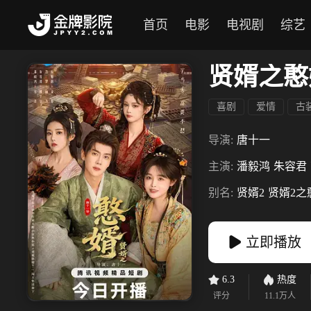
首页
电影
电视剧
综艺
贤婿之憨
喜剧
爱情
古
导演:
唐十一
主演:
潘毅鸿
朱容君
别名:
贤婿2
贤婿2之
立即播放
6.3
热度
评分
11.1万
人