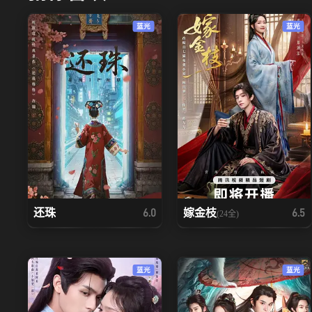
蓝光
蓝光
还珠
嫁金枝
6.0
6.5
(24全)
蓝光
蓝光