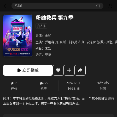
八仙！
粉雄救兵 第九季
真人秀
导演：
未知
主演：
乔纳森·凡·奈斯
卡拉莫·布朗
安东尼·波罗夫斯基
别名：
未知
语言：
英语
立即播放
2024.12.11
56分38秒
8.1
255
评分
热度
上映时间
时间
简介：
本季将去到拉斯维加斯，继续为人们“换新”生活，从一个找不到自信的前
演出女孩到一个专心工作、需要一些变化的图书管理员。