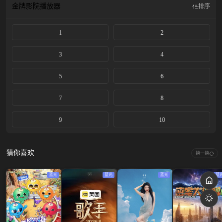
金牌影院
播放器
排序
1
2
3
4
5
6
7
8
9
10
猜你喜欢
换一换
蓝光
蓝光
蓝光
蓝