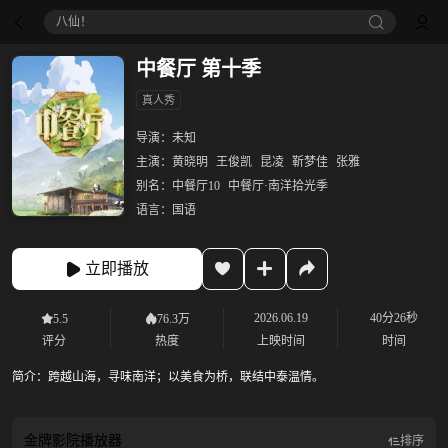
八仙！
中餐厅 第十季
真人秀
导演：
未知
主演：
黄晓明
王俊凯
昆凌
靳梦佳
张雅
别名：
中餐厅10
中餐厅·南洋拾光季
语言：
国语
立即播放
2026.06.19
40分26秒
5.5
76.3万
评分
热度
上映时间
时间
简介：
跨越山海，寻味南洋；以美食为桥，联结中泰温情。
金牌影院
播放器
排序