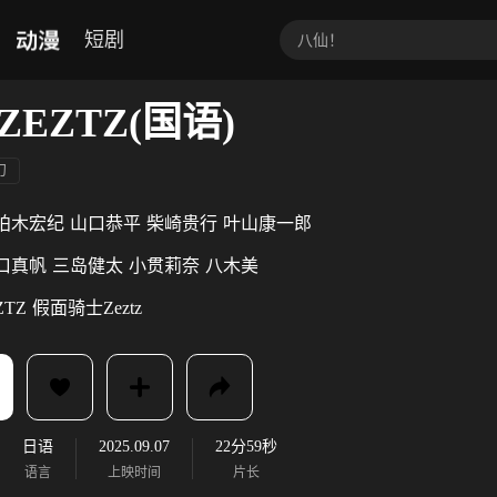
动漫
短剧
EZTZ(国语)
幻
柏木宏纪
山口恭平
柴崎贵行
叶山康一郎
口真帆
三岛健太
小贯莉奈
八木美
ZTZ
假面骑士Zeztz
日语
2025.09.07
22分59秒
语言
上映时间
片长