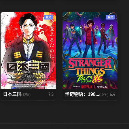
蓝光
蓝光
日本三国
怪奇物语：198...
7.3
6.4
(12集)
(10全)