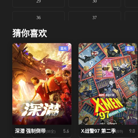
29
30
36
37
猜你喜欢
43
44
蓝光
蓝光
深潜 强制倒带
X战警97 第二季
5.6
9.0
(08全)
(8/9)