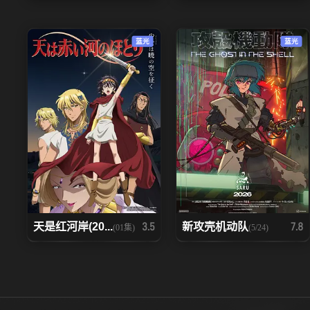
蓝光
蓝光
天是红河岸(20...
新攻壳机动队
3.5
7.8
(01集)
(5/24)