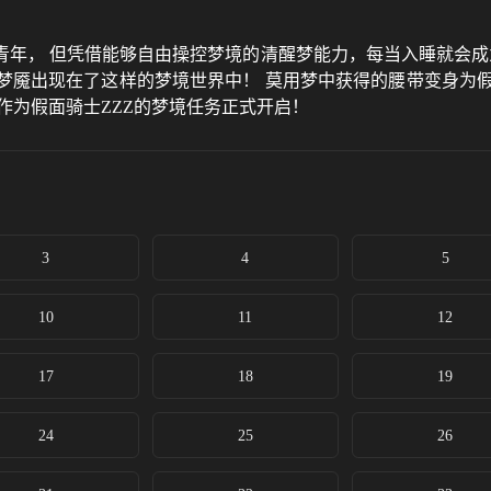
年， 但凭借能够自由操控梦境的清醒梦能力，每当入睡就会成
出现在了这样的梦境世界中！ 莫用梦中获得的腰带变身为假面骑士ZZZ！ Make
作为假面骑士ZZZ的梦境任务正式开启！
3
4
5
10
11
12
17
18
19
24
25
26