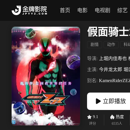
首页
电影
电视剧
综艺
假面骑士Z
剧情
动作
科
导演:
上堀内佳寿也
主演:
今井龙太郎
堀
别名:
KamenRiderZE
立即播放
9.1
热度
评分
6535
人