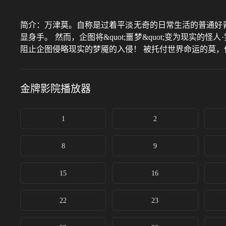
简介：
万津莫。自称是过着平淡无奇的日常生活的普通好青
显身手。 然而，企图将&quot;噩梦&quot;变为现实的怪人·梦魇
阻止企图侵略现实的梦魇的入侵！ 被托付世界命运的莫，
金牌影院
播放器
1
2
8
9
15
16
22
23