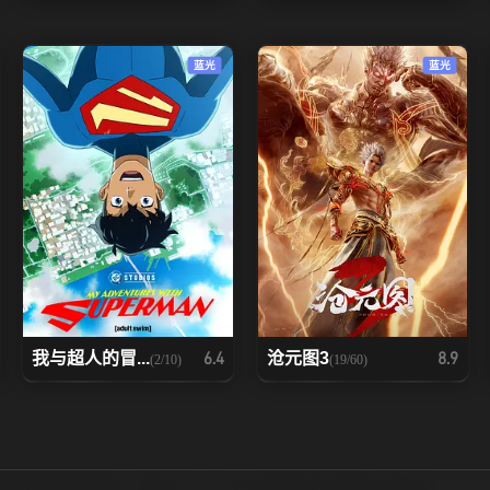
蓝光
蓝光
我与超人的冒...
沧元图3
6.4
8.9
(2/10)
(19/60)