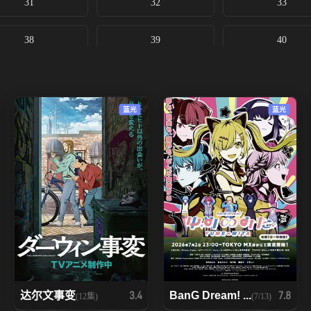
31
32
33
38
39
40
45
46
蓝光
蓝光
达尔文事变
BanG Dream! ...
3.4
7.8
(12集)
(7/13)