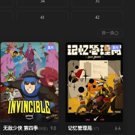
34
35
41
42
换一换
蓝光
蓝光
无敌少侠 第四季
记忆管理局
9.0
6.4
(08全)
(3/7)