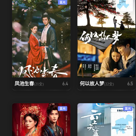
蓝光
凤池生春
何以故人梦
6.4
6.5
(21全)
(22全)
蓝光
蓝光