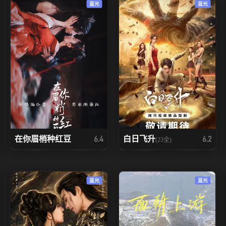
蓝光
蓝光
在你眉梢种红豆
白日飞升
6.4
6.2
(23全)
蓝光
蓝光