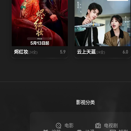
烬红妆
云上天蓝
5.9
6.0
(24全)
(24全)
影视分类
电影
电视剧