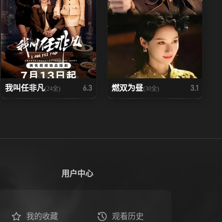
我叫任非凡
燃双为昼
6.3
3.1
(24全)
(30全)
用户中心
我的收藏
观看历史