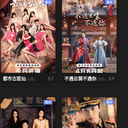
蓝光
蓝光
都市古医仙
不遇云裳不遇你
5.7
5.9
(36全)
(38全)
蓝光
蓝光