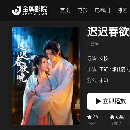
首页
电影
电视剧
综艺
迟迟春欲
爱情
导演:
安桉
主演:
王轩 / 邓佳蔚 /
别名:
未知
立即播放
2.5
热度
评分
3491
人