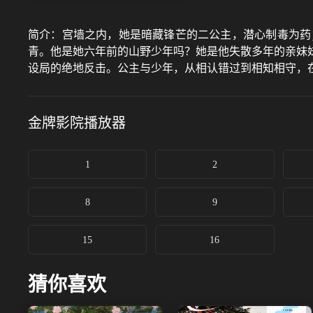
简介：
宫墙之内，她是暗藏锋芒的二公主，潜心制毒为药
青。他是她六年前的山野少年吗？她是他失散多年的亲妹
设局的绝地反击。公主与少年，从相认错过到相知相守，
金牌影院
播放器
1
2
8
9
15
16
猜你喜欢