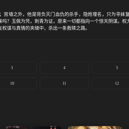
；宫墙之外，他是背负灭门血仇的杀手，隐姓埋名，只为寻妹
妹吗？玉佩为凭，刺青为证，原来一切都指向一个惊天阴谋。权
在权谋与真情的夹缝中，杀出一条救赎之路。
3
4
5
10
11
12