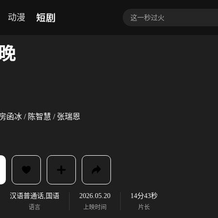
短剧
动漫
晚
 房函冰 / 陈智慧 / 张瑞恩
汉语普通话,国语
2026.05.20
14分43秒
语言
上映时间
片长