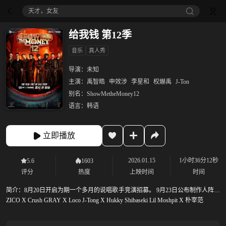
天才，女友
给我钱 第12季
音乐
真人秀
导演：
未知
主演：
禹智皓
申效涉
李星和
权爀禹
J-Ton
别名：
ShowMetheMoney12
语言：
韩语
立即播放
2026.01.15
1小时36分12秒
5.6
1603
评分
热度
上映时间
时间
简介：
8月20日开启为期一个多月的说唱歌手竞演招募。 9月23日公布制作人阵容
ZICO X Crush GRAY X Loco J-Tong X Hukky Shibaseki Lil Moshpit X 朴宰范