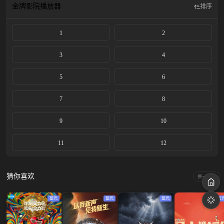
金牌影院
播放器
排序
1
2
3
4
5
6
7
8
9
10
11
12
猜你喜欢
换一换
蓝光
蓝光
蓝光
蓝