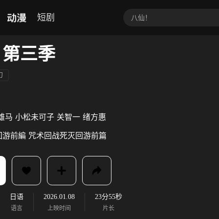
动漫
短剧
 第三季
幻
雄马
小松未可子
关智一
绪方惠
回游前編
咒术回战死灭回游前篇
日语
2026.01.08
23分55秒
语言
上映时间
片长