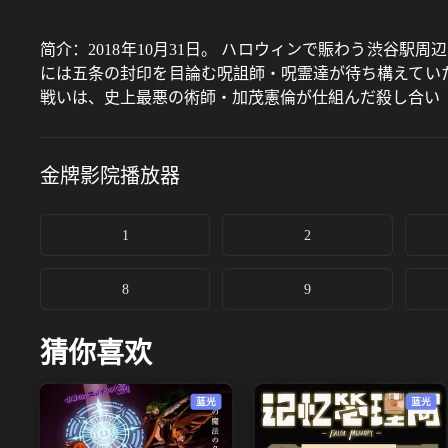
简介：
2018年10月31日。 ハロウィンで賑わう渋谷
には五条の封印を目論む呪詛師・呪霊達が待ち構えていた
戦いは、史上最悪の術師・加茂憲倫が仕組んだ殺し合い「
刑執行役として特級術師・乙骨憂太が立ちはだかる。 絶
二人の死闘が始まる——
金牌影院
播放器
1
2
8
9
猜你喜欢
蓝光
蓝光