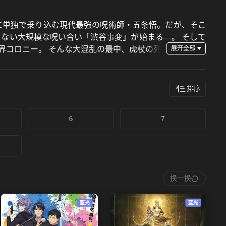
そこに単独で乗り込む現代最強の呪術師・五条悟。だが、そこ
てない大規模な呪い合い「渋谷事変」が始まる―。 そして
界コロニー。 そんな大混乱の最中、虎杖の死
。 加速していく呪いの混沌。 同じ師を持つ虎杖と乙骨、
排序
6
7
换一换
蓝光
蓝光