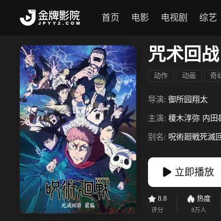
首页
电影
电视剧
综艺
咒术回战
动作
动画
奇
导演:
御所园翔太
主演:
榎木淳弥
内田
别名:
呪術廻戦死滅
立即播放
8.8
热度
评分
8万
人