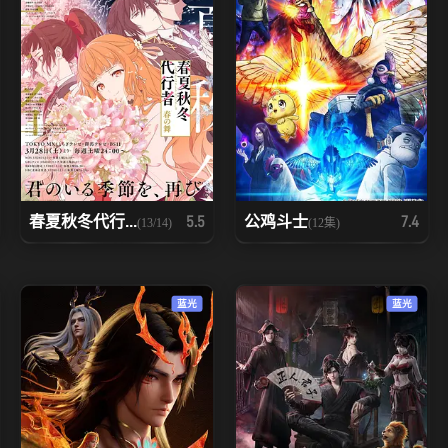
春夏秋冬代行...
公鸡斗士
5.5
7.4
(13/14)
(12集)
蓝光
蓝光