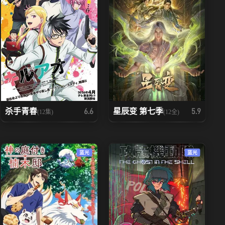
杀手青春
星辰变 第七季
6.6
5.9
(12集)
(12全)
蓝光
蓝光