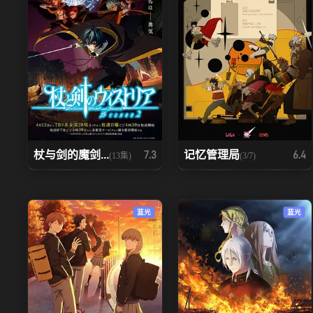
杖与剑的魔剑...
记忆管理局
7.3
6.4
(13集)
(3/7)
蓝光
蓝光