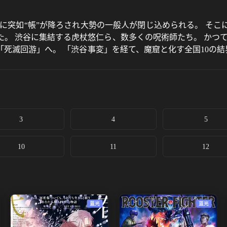
駅周辺に突如“帳”が降ろされ大勢の一般人が閉じ込められる。 
。 渋谷に集結する虎杖悠仁ら、数多くの呪術師たち。 かつ
死滅回游」へ。 「渋谷事変」を経て、魔窟と化す全国10の結
望の中で、なおも戦い続ける虎杖。 無情にも、刃を向ける乙骨
3
4
5
10
11
12
蓝光
蓝光