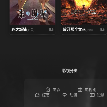
冰之城墙
放开那个女巫
8.6
8.6
(14集)
(8/16)
影视分类
电影
电视剧
综艺
动漫
短剧