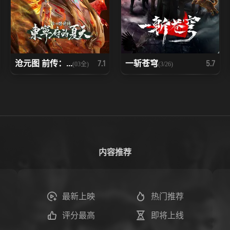
沧元图 前传：...
一斩苍穹
7.1
5.7
(03全)
(3/26)
内容推荐
最新上映
热门推荐
评分最高
即将上线