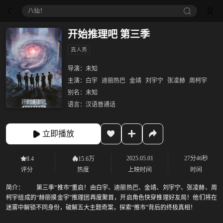
八仙！
开始推理吧 第三季
真人秀
导演：
未知
主演：
白宇
迪丽热巴
金靖
刘宇宁
张凌赫
周柯宇
别名：
未知
语言：
汉语普通话
立即播放
2025.05.01
27分46秒
8.4
15.6万
评分
热度
上映时间
时间
简介：
第三季“推市”重启！由白宇、迪丽热巴、金靖、刘宇宁、张凌赫、周
柯宇组成的“赫丽摸金宇”推理团再度聚首，开启角色快穿推理好友局！他们将在
迷雾中解锁不同身份，破解五大主题奇案，探索“推市”背后的终极真相！